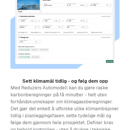
Sett klimamål tidlig - og følg dem opp
Med Reduzers Automodell kan du gjøre raske
karbonberegninger på få minutter - helt uten
forhåndskunnskaper om klimagassberegninger.
Det gjør det enkelt å utforske ulike klimambisjoner
tidlig i planleggingsfasen, sette tydelige mål og
følge dem gjennom hele prosjektet. Definer krav
og behold kontrollen - uten å drukne i tekniske