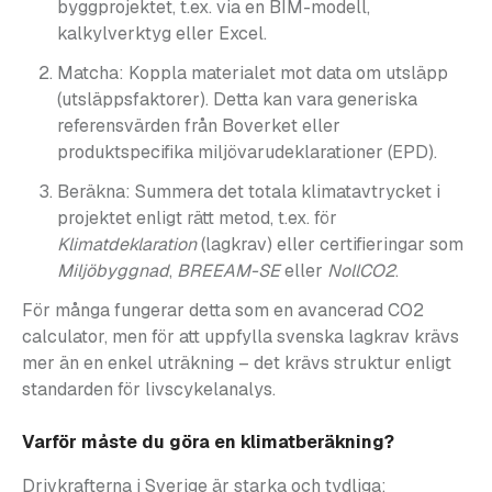
byggprojektet, t.ex. via en BIM-modell,
kalkylverktyg eller Excel.
Matcha: Koppla materialet mot data om utsläpp
(utsläppsfaktorer). Detta kan vara generiska
referensvärden från Boverket eller
produktspecifika miljövarudeklarationer (EPD).
Beräkna: Summera det totala klimatavtrycket i
projektet enligt rätt metod, t.ex. för
Klimatdeklaration
(lagkrav) eller certifieringar som
Miljöbyggnad
,
BREEAM-SE
eller
NollCO2
.
För många fungerar detta som en avancerad CO2
calculator, men för att uppfylla svenska lagkrav krävs
mer än en enkel uträkning – det krävs struktur enligt
standarden för livscykelanalys.
Varför måste du göra en klimatberäkning?
Drivkrafterna i Sverige är starka och tydliga: