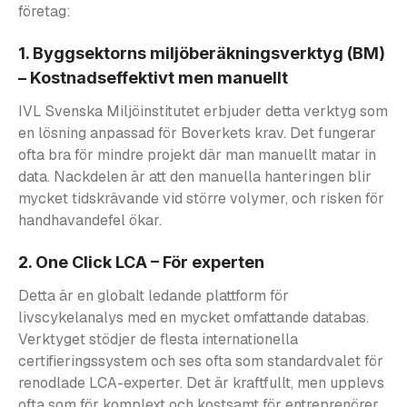
företag:
1. Byggsektorns miljöberäkningsverktyg (BM)
– Kostnadseffektivt men manuellt
IVL Svenska Miljöinstitutet erbjuder detta verktyg som
en lösning anpassad för Boverkets krav. Det fungerar
ofta bra för mindre projekt där man manuellt matar in
data. Nackdelen är att den manuella hanteringen blir
mycket tidskrävande vid större volymer, och risken för
handhavandefel ökar.
2. One Click LCA – För experten
Detta är en globalt ledande plattform för
livscykelanalys med en mycket omfattande databas.
Verktyget stödjer de flesta internationella
certifieringssystem och ses ofta som standardvalet för
renodlade LCA-experter. Det är kraftfullt, men upplevs
ofta som för komplext och kostsamt för entreprenörer